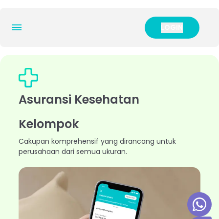
LOGIN
LOGIN
ENG
IND
Asuransi Kesehatan
Produk Kami
Testimonials Pelanggan
Kelompok
Sumber Daya Kami
Cakupan komprehensif yang dirancang untuk
Blog Manfaat Karyawan
perusahaan dari semua ukuran.
Webinar & Unduhan
FAQ
Bantuan